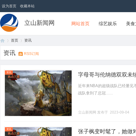
设为首页
收藏本站
立山新闻网
网站首页
综艺娱乐
美食
首页
资讯
资讯
RSS订阅
首
›
›
资讯
字母哥与伦纳德双双未续
近年来NBA的超级战队已经屡见
战队拿到了总冠......
立山新闻网
发布于 2023-09-04
页
资讯
张子枫变时髦了，她做