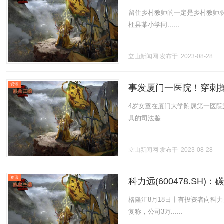
留住乡村教师的一定是乡村教师
柱县某小学同......
立山新闻网
发布于 2023-08-28
资讯
事发厦门一医院！穿刺
4岁女童在厦门大学附属第一医
具的司法鉴......
立山新闻网
发布于 2023-08-28
资讯
科力远(600478.S
2024年一季度建成
格隆汇8月18日丨有投资者向科力远
复称，公司3万......