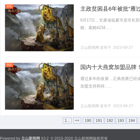
资讯
主政贫困县6年被批“雁
8月17日，甘肃省临夏市原市长
贿、索贿4234......
立山新闻网
发布于 2023-08-27
资讯
国内十大燕窝加盟品牌
通过多年的发展，正典燕窝已经
加盟支持和持......
立山新闻网
发布于 2023-08-27
1...
<<
190
191
192
193
194
Powered by
立山新闻网
X3.2
© 2015-2020 立山新闻网版权所有