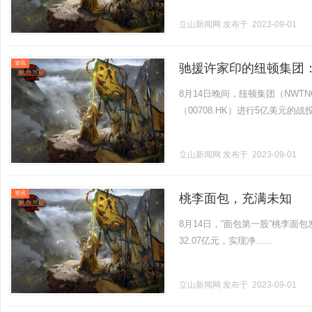
立山新闻网
发布于 2023-09-01
资讯
驰援许家印的纽顿集团
工厂
8月14日晚间，纽顿集团（NWTNC
（00708.HK）进行5亿美元的战投而
立山新闻网
发布于 2023-09-01
资讯
桃李面包，充满未知
8月14日，“面包第一股”桃李面
32.07亿元，实现净......
立山新闻网
发布于 2023-09-01