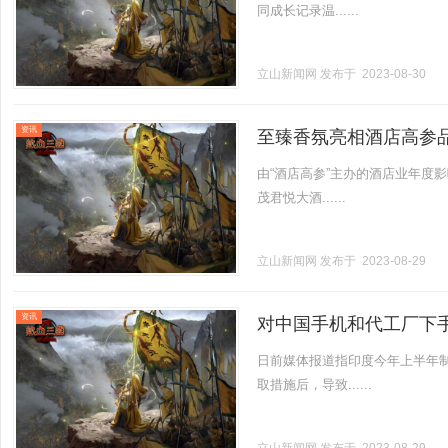
同成长记录温......
立山新闻网
发布于 2023-08-30
资讯
至臻香氛亮相酒店高参品
由“酒店高参”主办的酒店业年度影响
茂君悦大酒......
立山新闻网
发布于 2023-08-29
资讯
对中国手机和代工厂下
日前媒体报道指印度今年上半年制
取措施后，导致......