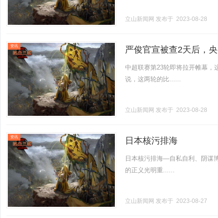
立山新闻网
发布于 2023-08-28
资讯
严俊官宣被查2天后，
中超联赛第23轮即将拉开帷幕，
说，这两轮的比......
立山新闻网
发布于 2023-08-28
资讯
日本核污排海
日本核污排海—自私自利、阴谋
的正义光明重......
立山新闻网
发布于 2023-08-27