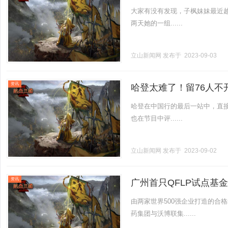
大家有没有发现，子枫妹妹最近
两天她的一组......
立山新闻网
发布于 2023-09-03
资讯
哈登太难了！留76人
哈登在中国行的最后一站中，直接
也在节目中评......
立山新闻网
发布于 2023-09-02
资讯
广州首只QFLP试点基
由两家世界500强企业打造的合
药集团与沃博联集......