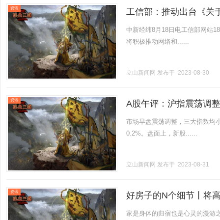
资讯
工信部：推动出台《关
中新经纬8月18日电工信部网站1
将积极推动网络和......
立山新闻网
发布于 2023-08-30
资讯
A股午评：沪指震荡调整
市场早盘震荡调整，三大指数均小幅
0.2%。盘面上，新股......
立山新闻网
发布于 2023-08-31
资讯
好房子的N个细节丨将
家是身体的归宿也是心灵的漫游