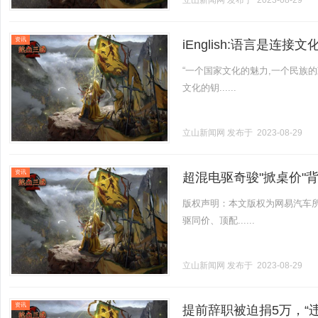
立山新闻网
发布于 2023-08-29
资讯
iEnglish:语言是连接
“一个国家文化的魅力,一个民族
文化的钥......
立山新闻网
发布于 2023-08-29
资讯
超混电驱奇骏"掀桌价"
版权声明：本文版权为网易汽车所
驱同价、顶配......
立山新闻网
发布于 2023-08-29
资讯
提前辞职被迫捐5万，“违