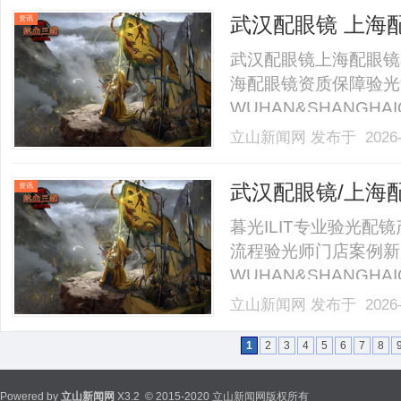
景、以创新产品回应品质生
武汉配眼镜 上海
资讯
武汉配眼镜上海配眼镜
海配眼镜资质保障验光
WUHAN&SHANGHAI
业验光配镜的写字楼眼
立山新闻网
发布于 2026-
店。以完整验光、正品
40%-60%优惠，兼顾高专
武汉配眼镜/上海
资讯
暮光ILIT专业验光
流程验光师门店案例新
WUHAN&SHANGHAI
业验光配镜的写字楼眼
立山新闻网
发布于 2026-
店。以完整验光、正品
40%-60%优惠，兼顾高专
1
2
3
4
5
6
7
8
Powered by
立山新闻网
X3.2
© 2015-2020 立山新闻网版权所有