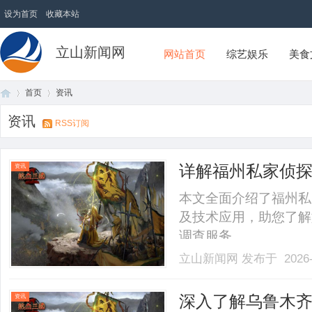
设为首页
收藏本站
立山新闻网
网站首页
综艺娱乐
美食
首页
资讯
资讯
RSS订阅
首
›
›
详解福州私家侦
资讯
本文全面介绍了福州私
及技术应用，助您了解
调查服务。......
立山新闻网
发布于 2026-
页
深入了解乌鲁木
资讯