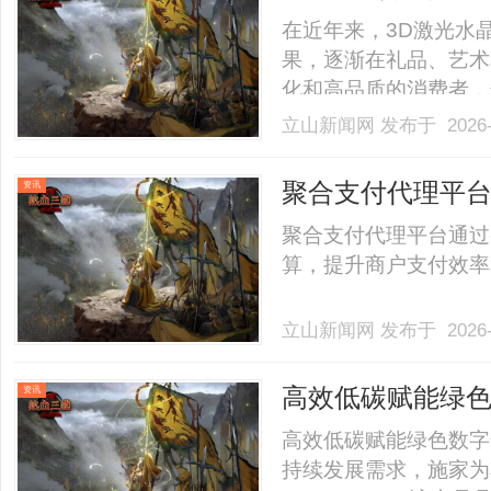
备？
在近年来，3D激光水
果，逐渐在礼品、艺术
化和高品质的消费者，
尤为重要。尤其是在浙
立山新闻网
发布于 2026-
有众多优秀的设备制造
呢？本文将深入分析市
聚合支付代理平
资讯
选.........
聚合支付代理平台通过
算，提升商户支付效率和
立山新闻网
发布于 2026-
高效低碳赋能绿
资讯
高效低碳赋能绿色数字
持续发展需求，施家为其