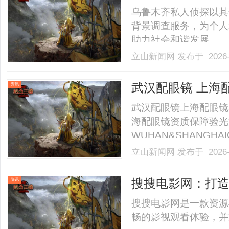
乌鲁木齐私人侦探以其
背景调查服务，为个人
助力社会和谐发展。.....
立山新闻网
发布于 2026-
武汉配眼镜 上海
资讯
武汉配眼镜上海配眼镜
海配眼镜资质保障验光
WUHAN&SHANGHAI
业验光配镜的写字楼眼
立山新闻网
发布于 2026-
店。以完整验光、正品
40%-60%优惠，兼顾高专
搜搜电影网：打
资讯
搜搜电影网是一款资源
畅的影视观看体验，并支