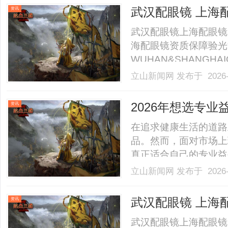
40%-60%优惠，兼顾高专
武汉配眼镜 上海
资讯
武汉配眼镜上海配眼镜
海配眼镜资质保障验光
WUHAN&SHANGHAI
业验光配镜的写字楼眼
立山新闻网
发布于 2026-
店。以完整验光、正品
40%-60%优惠，兼顾高专
2026年想选专
资讯
产品！
在追求健康生活的道路
品。然而，面对市场上
真正适合自己的专业益
例，为大家详细介绍挑
立山新闻网
发布于 2026-
组分专业的益生菌产品
益生菌养胃粉含有六大
武汉配眼镜 上海
资讯
中，.........
武汉配眼镜上海配眼镜