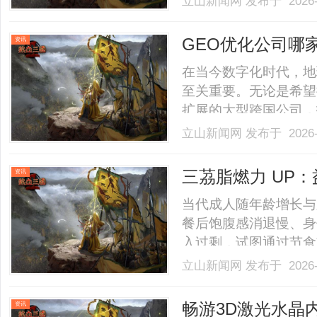
立山新闻网
发布于 2026-
店。以完整验光、正品
40%-60%优惠，兼顾高专
GEO优化公司哪
资讯
在当今数字化时代，地
至关重要。无论是希望
扩展的大型跨国公司，
文将为您详细介绍GE
立山新闻网
发布于 2026-
GEO优化公司。什么
索引擎优化（SEO），其
三茘脂燃力 UP
资讯
当代成人随年龄增长与
餐后饱腹感消退慢、身
入过剩，试图通过节食
境。......
立山新闻网
发布于 2026-
畅游3D激光水晶
资讯