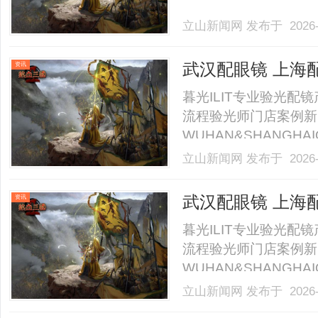
立山新闻网
发布于 2026-
武汉配眼镜 上海
资讯
暮光ILIT专业验光
流程验光师门店案例新
WUHAN&SHANGHAI
业验光配镜的写字楼眼
立山新闻网
发布于 2026-
店。以完整验光、正品
40%-60%优惠，兼顾高专
武汉配眼镜 上海
资讯
暮光ILIT专业验光
流程验光师门店案例新
WUHAN&SHANGHAI
业验光配镜的写字楼眼
立山新闻网
发布于 2026-
店。以完整验光、正品