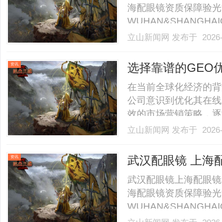
海配眼镜资质保障验光
WUHAN&SHANGHAI
业验光配镜的写字楼眼
立山新闻网
发布于 2026-
店。以完整验光、正品
40%-60%优惠，兼顾高专
选择靠谱的GEO
资讯
在当前全球化经济的背
公司意识到优化其在线
效的市场营销策略，逐
要手段。然而，在众多
立山新闻网
发布于 2026-
商无疑会对企业的发展
何选择合适的GEO优化合
武汉配眼镜 上海
资讯
武汉配眼镜上海配眼镜
海配眼镜资质保障验光
WUHAN&SHANGHAI
业验光配镜的写字楼眼