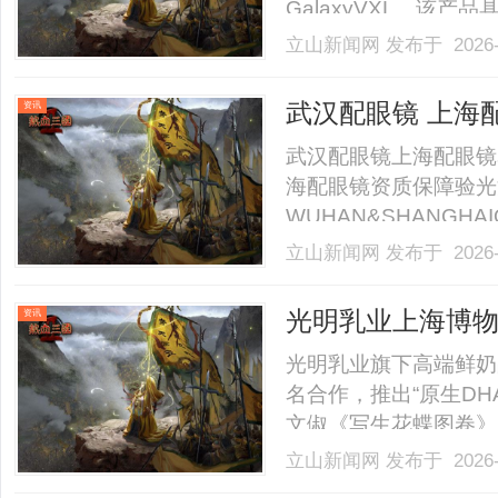
GalaxyVXL。该
的安全性能，E变换模
立山新闻网
发布于 2026-
本，还为IT负载预留
可根据未来发展需求灵活敏
武汉配眼镜 上海
资讯
武汉配眼镜上海配眼镜
海配眼镜资质保障验光
WUHAN&SHANGHAI
业验光配镜的写字楼眼
立山新闻网
发布于 2026-
店。以完整验光、正品
40%-60%优惠，兼顾高专
光明乳业上海博物
资讯
光明乳业旗下高端鲜奶
名合作，推出“原生D
文俶《写生花蝶图卷》
代营养科技巧妙融合，
立山新闻网
发布于 2026-
养的每日鲜奶新选择。