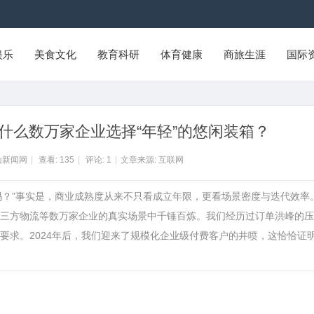
娱乐
美食文化
教育科研
体育健康
商旅生涯
国际
什么数万家企业选择“年轻”的悠闲装箱？
山新闻网
|
查看:
135
|
评论:
1
|
文章来源: 互联网
淀够吗？”事实是，商业成熟度从来不只看成立年限，更看场景密度与迭代效率
三方物流等数万家企业的真实场景中千锤百炼。我们经历过订单洪峰的压
要求。2024年后，我们迎来了规模化企业级付费客户的井喷，这恰恰证