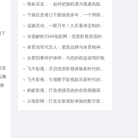
商标买卖：：如何把握机遇与规避风险
干燥症患者口干眼燥熬多年，一个周期缓过来？老中医：一张辨证方对症，身体找回津液
温婉灵动，一眼万年！久匠量身定制的眉眼唇，才是你整张脸的点睛之笔！淡颜系女生的气质加分项
明了
全面解析2345电影网：优质影视资源的聚集地与使用指南
体育冠军代言人：塑造品牌与体育精神的完美结合
合肥刑事辩护律师：为您的权益保驾护航
完全
飞牛影视：开启优质影视体验新时代的平台解析
实施
飞牛影视：引领数字影视娱乐新时代的创新平台
效
蚂蚁影视：打造便捷高效的在线视频观影新体验
云电影网：打造全新观影体验的数字新时代平台