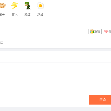
握手
雷人
路过
鸡蛋
邀请
过
评论