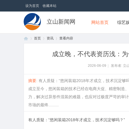
设为首页
收藏本站
立山新闻网
网站首页
综艺
首页
资讯
查看内容
成立晚，不代表资历浅：为
首
›
›
›
2026-06-09
|
发布者: 立
摘要
: 有人质疑：“悠闲装箱2018年才成立，技术沉
成立至今，悠闲装箱的技术已经在电商大促、精密制造、
力，解决过异形件混装的难题，也应对过极度严苛的审计
市场的最终.........
有人质疑：“悠闲装箱2018年才成立，技术沉淀够吗？”
页