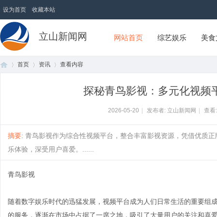
设为首页
收藏本站
立山新闻网
网站首页
综艺娱乐
美食
首页
资讯
查看内容
探秘青鸟影视：多元化视频
首
›
›
›
2026-05-20
|
发布者: 立山新闻网
|
查看
摘要
: 青鸟影视作为综合性视频平台，整合丰富影视资源，凭借优质
乐体验，深受用户喜爱。......
青鸟影视
随着数字娱乐时代的迅猛发展，视频平台成为人们日常生活的重要组
页
的服务，逐渐在市场中占据了一席之地，吸引了大量用户的关注和喜