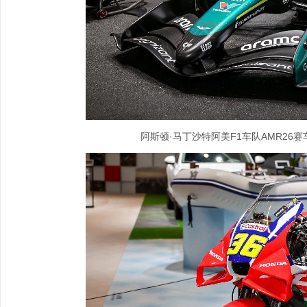
阿斯顿·马丁沙特阿美F1车队AMR26赛车