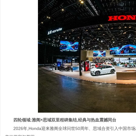
四轮领域:雅阁×思域双里程碑集结,经典与热血震撼同台
2026年,Honda迎来雅阁全球问世50周年、思域合资引入中国