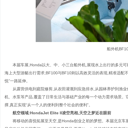
船外机BF10
本届车展,Honda以大、中、小三台船外机,展现水上出行的多元可能
海上大型游艇出行需求;BF100与BF10则以高效灵活的表现,精准适配
悦”一路延伸。
从露营供电到庭院修剪,从农田灌溉到应急排水,从园林养护到渔
机、水泵等产品,覆盖了日常生活与基础产业的每一个动力需求场景。
撑,真正实现“从一个人的便利到整个社会的便利”。
航空领域:HondaJet Elite II凌空亮相,天空之梦近在眼前
将移动的喜悦拓展至天空,是Honda创业之初的梦想。本届北京车展,轻型商务