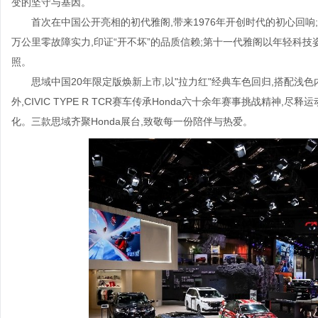
变的坚守与基因。
首次在中国公开亮相的初代雅阁,带来1976年开创时代的初心回响
万公里零故障实力,印证“开不坏”的品质信赖;第十一代雅阁以年轻科技
照。
思域中国20年限定版焕新上市,以"拉力红"经典车色回归,搭配浅
外,CIVIC TYPE R TCR赛车传承Honda六十余年赛事挑战精神
化。三款思域齐聚Honda展台,致敬每一份陪伴与热爱。