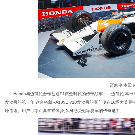
迈凯伦 本田 M
Honda与迈凯伦合作创造F1黄金时代的传奇战车——迈凯伦 本田M
发动机的第一年,这台搭载RA109E V10发动机的赛车便在16场大奖
峰造诣。用户可零距离试乘体验,亲身感受冠军赛车的传奇魅力。