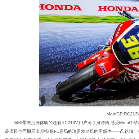
MotoGP RC2
同样带来沉浸体验的还有RC213V,用户可亲身跨骑,感受MotoG
品项目也同期展出,曾征服F1赛场的珍贵发动机的零部件——凸轮轴、