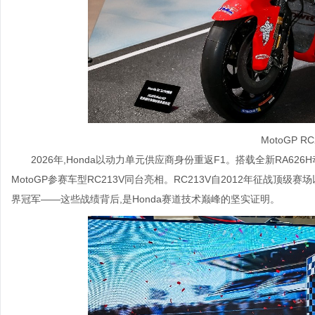
MotoGP R
2026年,Honda以动力单元供应商身份重返F1。搭载全新RA626
MotoGP参赛车型RC213V同台亮相。RC213V自2012年征战顶
界冠军——这些战绩背后,是Honda赛道技术巅峰的坚实证明。