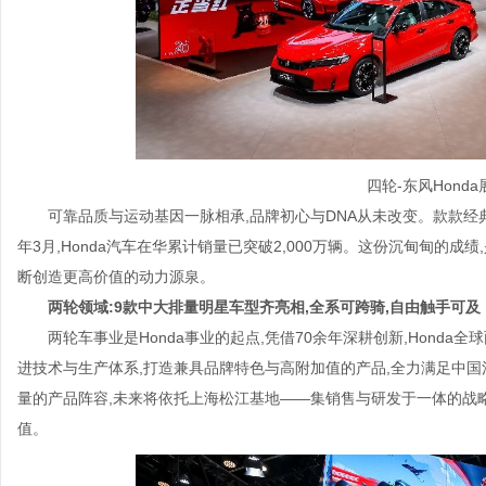
四轮-东风Ho
可靠品质与运动基因一脉相承,品牌初心与DNA从未改变。款款经典
年3月,Honda汽车在华累计销量已突破2,000万辆。这份沉甸甸的成
断创造更高价值的动力源泉。
两轮领域:9款中大排量明星车型齐亮相,全系可跨骑,自由触手可及
两轮车事业是Honda事业的起点,凭借70余年深耕创新,Honda
进技术与生产体系,打造兼具品牌特色与高附加值的产品,全力满足中国消
量的产品阵容,未来将依托上海松江基地——集销售与研发于一体的战略
值。