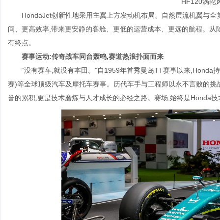
HF120涡
HondaJet创新性地采用主翼上方发动机布局、自然层流机翼与
间、更高效率,带来更安静的客舱、更低的运营成本、更远的航程。从陆地
有终点。
赛事运动:传奇战车同台轰鸣,赛道热浪扑面而来
“没有赛车,就没有本田。”自1959年首秀曼岛TT赛事以来,Honda
赛)等全球顶级汽车及摩托车赛事。历代车手与工程师以永不言败的挑
誉的累积,更是技术磨炼与人才成长的必经之路。赛场,始终是Honda