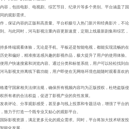
内容，包括电影、电视剧、综艺节目、纪录片等多个类别。平台涵盖了国
同的观影需求。
作，保证内容的正版和高质量。平台积极引入热门新片和经典影片，不论
到。与此同时，河马影视注重内容更新速度，定期上线最新剧集和综艺，
持多终端观看体验，无论是手机、平板还是智能电视，都能实现流畅的在
历史和偏好，精准推送感兴趣的影视作品，极大提升了用户的使用体验。
便用户快速搜索和浏览内容。通过分类和标签系统，用户可以轻松找到自
河马影视支持离线下载功能，用户即使在无网络环境也能随时观看喜欢的
格遵守国家相关法律法规，确保所有视频内容均为正版授权，杜绝盗版侵
权所有者的合法权益，促进了影视产业的良性发展。
发表评论、分享观影感受，甚至参与线上投票和专题活动，增强了平台的
，致力于打造一个既专业又贴心的观影平台。
国际影视资源，满足更多元化的观众需求。同时，平台将加大技术研发投
智能化发展。