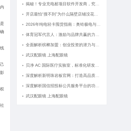
揭秘！专业充电桩项目软件开发商，究竟藏着哪些行业秘诀？
内
开店最怕“搜不到”为什么隔壁店铺没花钱，ai却天天给他免费派单？
是
2026年纯电轻卡囤货指南：奥铃极电与智蓝全系解析，跑得多省得多
确
体育冠军代言人：激励与品牌共赢的力量剖析
全面解析槟榔加盟：创业投资的潜力与挑战
线
武汉配眼镜 上海配眼镜
己
贝净 AC 国际医疗实验室，标准化研发体系全解析
影
深度解析新明珠岩板官网：打造高品质岩板行业标杆平台
深度解析国信招投标公共服务平台的功能与优势
权
武汉配眼镜 上海配眼镜
社