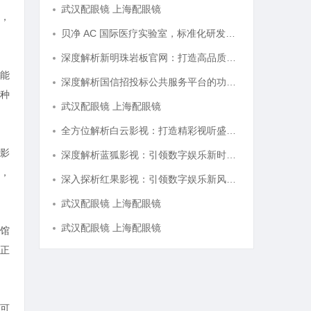
武汉配眼镜 上海配眼镜
，
贝净 AC 国际医疗实验室，标准化研发体系全解析
深度解析新明珠岩板官网：打造高品质岩板行业标杆平台
能
深度解析国信招投标公共服务平台的功能与优势
种
武汉配眼镜 上海配眼镜
全方位解析白云影视：打造精彩视听盛宴的新锐平台
影
深度解析蓝狐影视：引领数字娱乐新时代的先锋力量
，
深入探析红果影视：引领数字娱乐新风潮的影视平台
武汉配眼镜 上海配眼镜
武汉配眼镜 上海配眼镜
馆
正
可