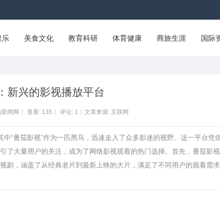
娱乐
美食文化
教育科研
体育健康
商旅生涯
国际
：新兴的影视播放平台
山新闻网
|
查看:
135
|
评论:
1
|
文章来源: 互联网
其中“番茄影视”作为一匹黑马，迅速走入了众多影迷的视野。这一平台凭
引了大量用户的关注，成为了网络影视观看的热门选择。首先，番茄影视
视剧，涵盖了从经典老片到最新上映的大片，满足了不同用户的观看需求