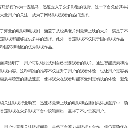
番茄影视”作为一匹黑马，迅速走入了众多影迷的视野。这一平台凭借其丰
大量用户的关注，成为了网络影视观看的热门选择。
了海量的电影和电视剧，涵盖了从经典老片到最新上映的大片，满足了不
茄影视都能够提供多样的选择。此外，番茄影视不仅限于国内影视作品，
种国家和地区的优秀影视作品。
面简洁明了，用户可以轻松找到自己想要观看的影片。通过智能搜索和推
影视内容。这种精准的推荐不仅提升了用户的观看体验，也让用户更容易
画质与稳定的播放速度，使得观众在观看时能享受到更畅快的体验，避免
续关注影视行业动态，迅速将最新上映的电影和热播剧集添加至库中，确
番茄影视在众多影视平台中脱颖而出，赢得了不少忠实用户。
，用户也需要关注版权问题。虽然平台努力与版权方合作，但仍需确保在