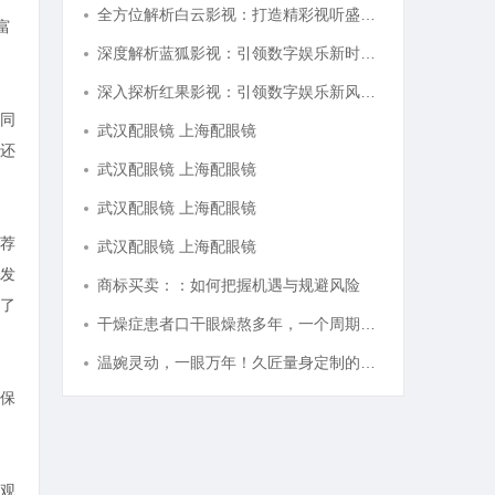
全方位解析白云影视：打造精彩视听盛宴的新锐平台
富
深度解析蓝狐影视：引领数字娱乐新时代的先锋力量
深入探析红果影视：引领数字娱乐新风潮的影视平台
同
武汉配眼镜 上海配眼镜
还
武汉配眼镜 上海配眼镜
武汉配眼镜 上海配眼镜
荐
武汉配眼镜 上海配眼镜
发
商标买卖：：如何把握机遇与规避风险
了
干燥症患者口干眼燥熬多年，一个周期缓过来？老中医：一张辨证方对症，身体找回津液
温婉灵动，一眼万年！久匠量身定制的眉眼唇，才是你整张脸的点睛之笔！淡颜系女生的气质加分项
保
观