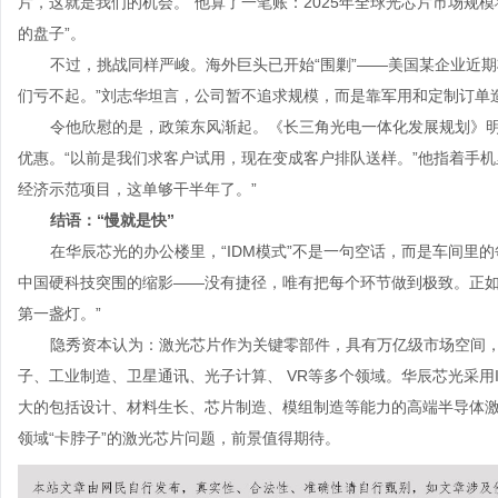
片，这就是我们的机会。”他算了一笔账：
2025
年全球光芯片市场规模
的盘子”。
不过，挑战同样严峻。海外巨头已开始“围剿”——美国某企业近期
们亏不起。”刘志华坦言，公司暂不追求规模，而是靠军用和定制订单造
令他欣慰的是，政策东风渐起。《长三角光电一体化发展规划》
优惠。“以前是我们求客户试用，现在变成客户排队送样。”他指着手
经济示范项目，这单够干半年了。”
结语：“慢就是快”
在华辰芯光的办公楼里，“
IDM
模式”不是一句空话，而是车间里
中国硬科技突围的缩影——没有捷径，唯有把每个环节做到极致。正如他
第一盏灯。”
隐秀资本认为：激光芯片作为关键零部件，具有万亿级市场空间
子、工业制造、卫星通讯、光子计算、
VR
等多个领域。华辰芯光采用
大的包括设计、材料生长、芯片制造、模组制造等能力的高端半导体
领域“卡脖子”的激光芯片问题，前景值得期待。