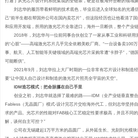
打通了从光芯片设计到系统集成的全链条，硬是在被海外垄断的领域
刘志华的履历带着鲜明的技术底色，毕业后进入全球知名的光通
己“前半生都在帮国外公司在国内卖芯片”，但这段经历也让他看清了
和应用开发端，所用的激光芯片全靠进口，海外一旦断供，整个产业链
2018年，刘志华与一位前同事合伙创立了一家从事工业和科研
的“心脏”——高端激光芯片几乎完全依赖美欧厂商。“一台设备卖
100
万
事、航天、人工智能等关键领域的高端光芯片采购常遭“卡脖子”，“德
可能断供”。
2021年
9
月，刘志华拉上大厂时期的一位非常有芯片设计和制造经
要“让中国人自己设计和制造的激光芯片照亮全宇宙的天空”。
IDM
造芯模式：把命脉攥在自己手里
创业之初，刘志华就选择了最难的路——
IDM
（全产业链垂直整
Fabless
（无晶圆厂）模式
-
设计完芯片交给海外代工，但刘志华坚持自
求的产品。光芯片的性能对
FAB
核心工艺稳定性要求极高，并且不同的
解，谈何自主可控？”
公司在无锡建起
1
万平方米的晶圆厂，从外延生长、光刻到光模块