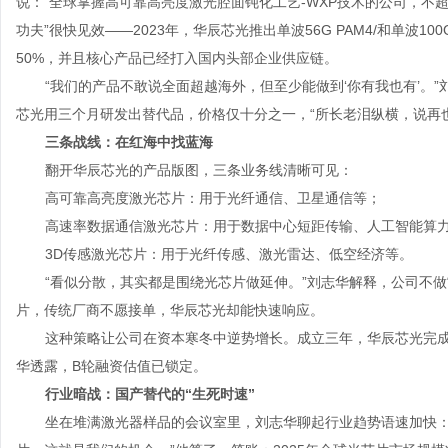
说：“全球掌握高可靠高亮度激光腔面钝化工艺
-WXP
技术的公司，不
功夫”很快见效——
2023
年，华辰芯光推出单波
56G PAM4/
和单波
100
50%
，并且核心产品已经打入国内头部企业供应链。
“我们的产品不敢说全面超越海外，但至少能做到‘你有我也有’。
芯光用三个月研发出替代品，价格仅十分之一，“所长老泪纵横，说再
三条战线：在红海中找蓝海
翻开华辰芯光的产品版图，三条业务线清晰可见：
高可靠高亮度激光芯片：用于光纤通信、卫星通信等；
高速率数据通信激光芯片：用于数据中心短距传输、人工智能算
3D传感激光芯片：用于光纤传感、激光雷达、低空经济等。
“看似分散，其实都是围绕光芯片做延伸。”刘志华解释，公司不做
片，传统厂商不愿接单，华辰芯光却能快速响应。
这种策略让公司在资本寒冬中逆势增长。成立三年，华辰芯光完
华透露，
B
轮融资估值已锁定。
行业暗战：国产替代的“生死时速”
坐在堆满激光器样品的会议室里，刘志华聊起行业趋势语速加快：